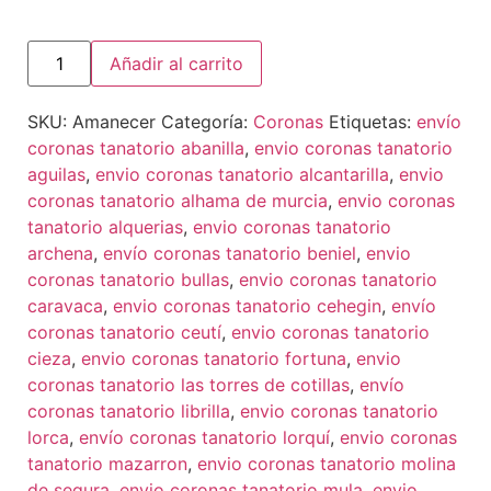
Añadir al carrito
SKU:
Amanecer
Categoría:
Coronas
Etiquetas:
envío
coronas tanatorio abanilla
,
envio coronas tanatorio
aguilas
,
envio coronas tanatorio alcantarilla
,
envio
coronas tanatorio alhama de murcia
,
envio coronas
tanatorio alquerias
,
envio coronas tanatorio
archena
,
envío coronas tanatorio beniel
,
envio
coronas tanatorio bullas
,
envio coronas tanatorio
caravaca
,
envio coronas tanatorio cehegin
,
envío
coronas tanatorio ceutí
,
envio coronas tanatorio
cieza
,
envio coronas tanatorio fortuna
,
envio
coronas tanatorio las torres de cotillas
,
envío
coronas tanatorio librilla
,
envio coronas tanatorio
lorca
,
envío coronas tanatorio lorquí
,
envio coronas
tanatorio mazarron
,
envio coronas tanatorio molina
de segura
,
envio coronas tanatorio mula
,
envio